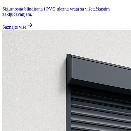
Sigurnosna blindirana i PVC ulazna vrata sa višetačkastim
zaključavanjem.
Saznajte više