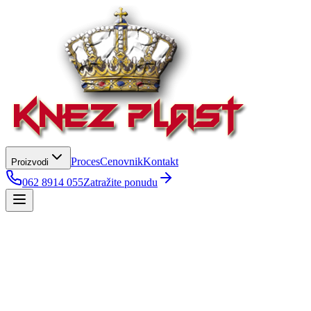
Proces
Cenovnik
Kontakt
Proizvodi
062 8914 055
Zatražite ponudu