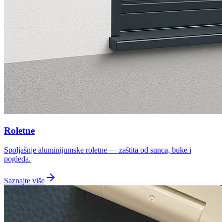
Roletne
Spoljašnje aluminijumske roletne — zaštita od sunca, buke i
pogleda.
Saznajte više