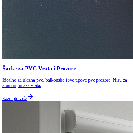
Šarke za PVC Vrata i Prozore
Idealno za ulazna pvc, balkonska i sve tipove pvc prozora. Nisu za
aluminijumska vrata.
Saznajte više